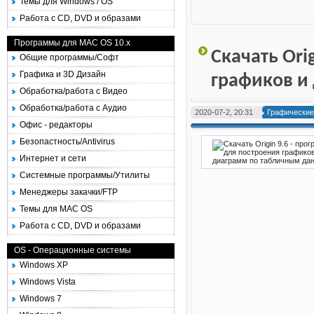
Темы для Windows / OS
Работа с CD, DVD и образами
Программы для MAC OS 10.x
Скачать Ori
Общие программы/Софт
Графика и 3D Дизайн
графиков и
Обработка/работа с Видео
Обработка/работа с Аудио
2020-07-2, 20:31
Графические
Офис - редакторы
Безопастность/Antivirus
Интернет и сети
Системные программы/Утилиты
Менеджеры закачки/FTP
Темы для MAC OS
Работа с CD, DVD и образами
OS - Операционные системы
Windows XP
Windows Vista
Windows 7