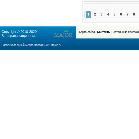
Подробнее
1
2
3
4
5
6
7
8
Copyright © 2010-2020
Карта сайта
Контакты
Остальные програ
Все права защинены.
soft-major.ru
Развлекательный медиа портал Soft-Major.ru