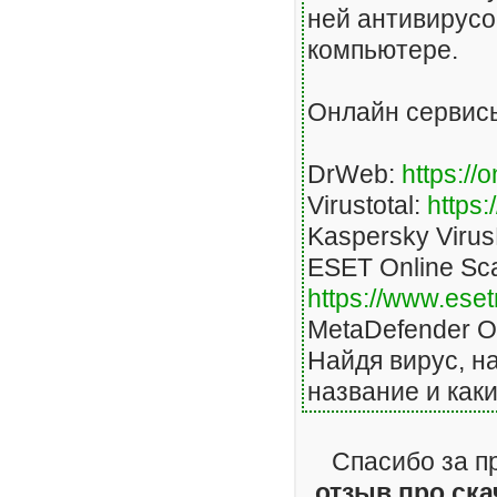
ней антивирусом
компьютере.
Онлайн сервисы
DrWeb:
https://
Virustotal:
https
Kaspersky Viru
ESET Online Sc
https://www.ese
MetaDefender 
Найдя вирус, н
название и как
Спасибо за п
отзыв про ск