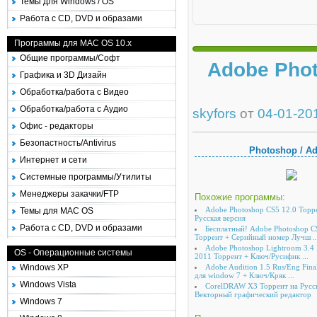
Темы для Windows / OS
Работа с CD, DVD и образами
Программы для MAC OS 10.x
Общие программы/Софт
Adobe Phot
Графика и 3D Дизайн
Обработка/работа с Видео
Обработка/работа с Аудио
skyfors
от
04-01-20
Офис - редакторы
Безопастность/Antivirus
Photoshop / A
Интернет и сети
Системные программы/Утилиты
Менеджеры закачки/FTP
Похожие программы:
Adobe Photoshop CS5 12.0 Торре
Темы для MAC OS
Русская версия
Работа с CD, DVD и образами
Бесплатный! Adobe Photoshop C
Торрент + Серийный номер Лучш ..
Adobe Photoshop Lightroom 3.4 
OS - Операционные системы
2011 Торрент + Ключ/Русифик ...
Windows XP
Adobe Audition 1.5 Rus/Eng Final
для window 7 + Ключ/Кряк ...
Windows Vista
CorelDRAW X3 Торрент на Русс
Векторный графический редактор
Windows 7