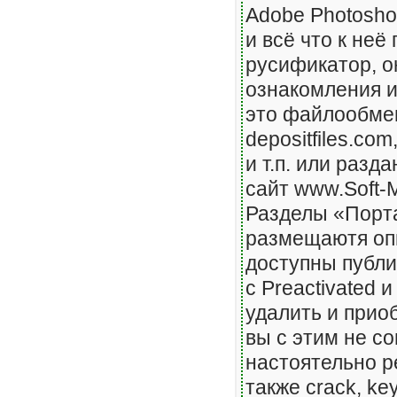
Adobe Photosho
и всё что к неё
русификатор, о
ознакомления 
это файлообме
depositfiles.com,
и т.п.
или разда
сайт www.Soft-M
Разделы «Порта
размещаютя оп
доступны публи
с Preactivated и
удалить
и приоб
вы с этим не со
настоятельно 
также crack, k