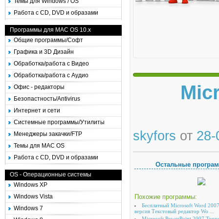
Темы для Windows / OS
Работа с CD, DVD и образами
Программы для MAC OS 10.x
Общие программы/Софт
Графика и 3D Дизайн
Обработка/работа с Видео
Обработка/работа с Аудио
Mic
Офис - редакторы
Безопастность/Antivirus
Интернет и сети
Системные программы/Утилиты
skyfors
от
28-
Менеджеры закачки/FTP
Темы для MAC OS
Работа с CD, DVD и образами
Остальные програ
OS - Операционные системы
Windows XP
Windows Vista
Похожие программы:
Бесплатный Microsoft Word 2007
Windows 7
версия Текстовый редактор Wo ...
Microsoft PowerPoint 2007 Торр