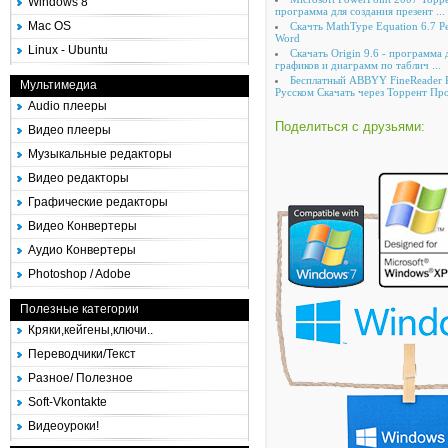
Windows 8
программа для создания презент ...
Mac OS
Скачть MathType Equation 6.7 
Word
Linux - Ubuntu
Скачать Origin 9.6 - программа
графиков и диаграмм по таблич ...
Бесплатный ABBYY FineReader P
Мультимедиа
Русском Скачать через Торрент Про 
Audio плееры
Поделиться с друзьями:
Видео плееры
Музыкальные редакторы
Видео редакторы
Графические редакторы
Видео Конвертеры
Аудио Конвертеры
Photoshop / Adobe
Полезные категории
Кряки,кейгены,ключи..
Переводчики/Текст
Разное/ Полезное
Soft-Vkontakte
Видеоуроки!