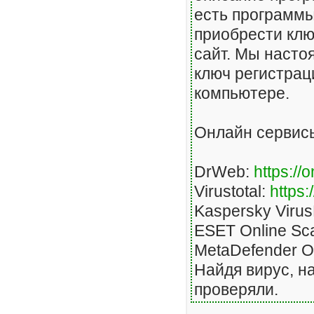
есть программы 
приобрести клю
сайт. Мы насто
ключ регистрац
компьютере.
Онлайн сервисы
DrWeb:
https://
Virustotal:
https
Kaspersky Viru
ESET Online Sc
MetaDefender 
Найдя вирус, н
проверяли.