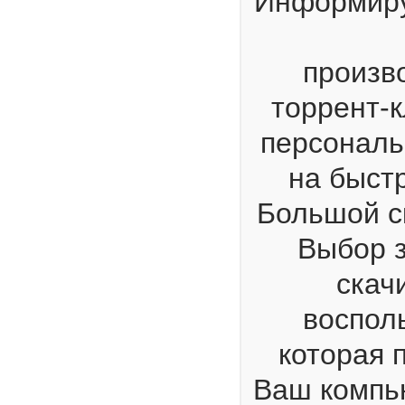
Информируе
произв
торрент-к
персональ
на быст
Большой ск
Выбор з
скач
воспол
которая 
Ваш компь