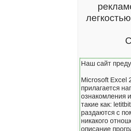
реклам
легкость
С
Наш сайт преду
Microsoft Excel
прилагается на
ознакомления 
такие как:
letitb
раздаются с по
никакого отнош
описание прогр