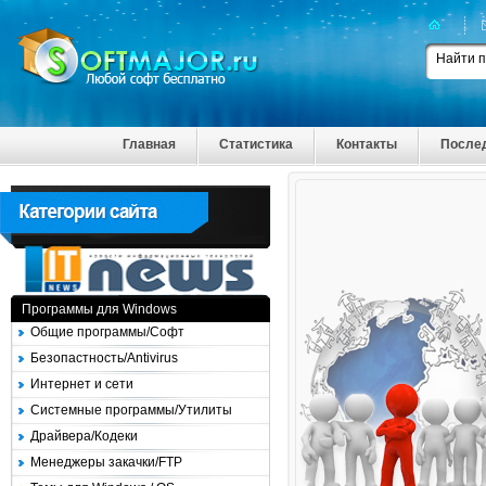
Главная
Статистика
Контакты
После
Программы для Windows
Общие программы/Софт
Безопастность/Antivirus
Интернет и сети
Системные программы/Утилиты
Драйвера/Кодеки
Менеджеры закачки/FTP