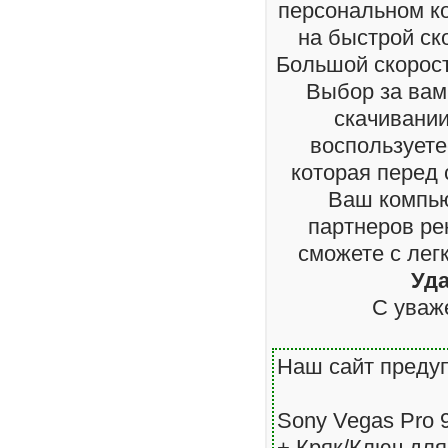
персональном ко
на быстрой ск
Большой скорост
Выбор за вам
скачивании
воспользуете
которая перед
Ваш компью
партнеров ре
сможете с лег
Уд
С уваж
Наш сайт преду
Sony Vegas Pro 9
+ Кряк/Ключ для 