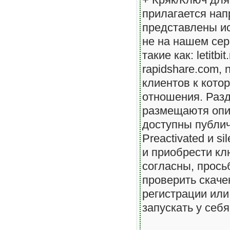
прилагается нап
представлены и
не на нашем се
такие как:
letitbi
rapidshare.com, n
клиентов к котор
отношения. Раз
размещаютя опи
доступны публич
Preactivated и si
и приобрести кл
согласны, прось
проверить скаче
регистрации или
запускать у себ