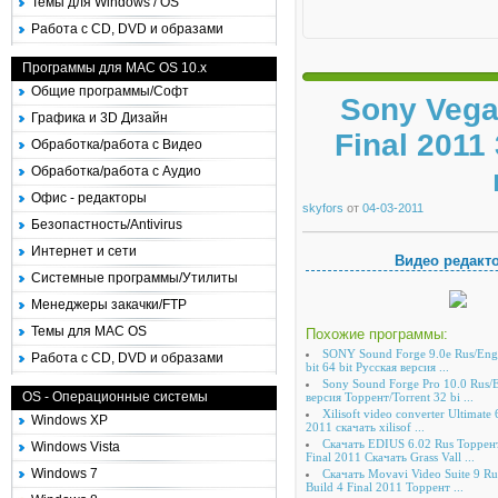
Темы для Windows / OS
Работа с CD, DVD и образами
Программы для MAC OS 10.x
Общие программы/Софт
Sony Vega
Графика и 3D Дизайн
Final 2011
Обработка/работа с Видео
Обработка/работа с Аудио
Офис - редакторы
skyfors
от
04-03-2011
Безопастность/Antivirus
Интернет и сети
Видео редакт
Системные программы/Утилиты
Менеджеры закачки/FTP
Темы для MAC OS
Похожие программы:
SONY Sound Forge 9.0e Rus/Eng
Работа с CD, DVD и образами
bit 64 bit Русская версия ...
Sony Sound Forge Pro 10.0 Rus/
OS - Операционные системы
версия Торрент/Torrent 32 bi ...
Xilisoft video converter Ultimate
Windows XP
2011 скачать xilisof ...
Скачать EDIUS 6.02 Rus Торрент
Windows Vista
Final 2011 Скачать Grass Vall ...
Windows 7
Скачать Movavi Video Suite 9 R
Build 4 Final 2011 Торрент ...