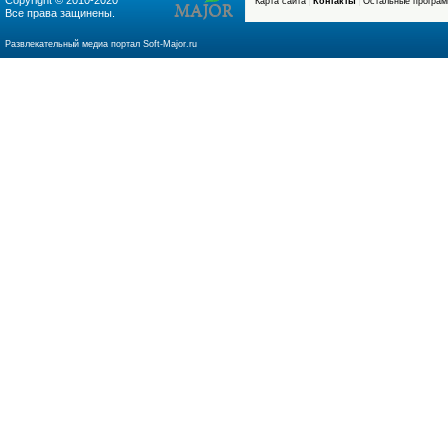
Copyright © 2010-2020
Карта сайта
Контакты
Остальные програ
Все права защинены.
soft-major.ru
Развлекательный медиа портал Soft-Major.ru