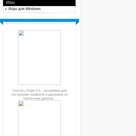
Игры
Игры для Windows
Скачать Origin 9.6 - программа для
построения графиков и диаграмм по
табличным данным...