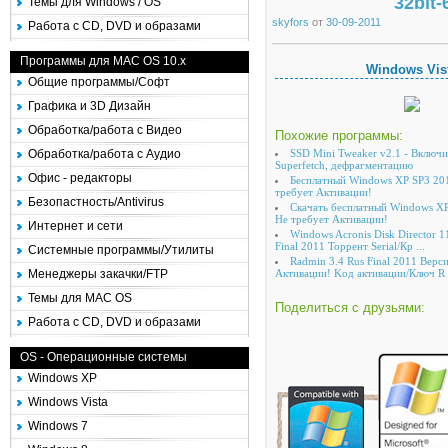
32bit
Темы для Windows / OS
skyfors
от
30-09-2011
Работа с CD, DVD и образами
Программы для MAC OS 10.x
Windows Vis
Общие программы/Софт
Графика и 3D Дизайн
Обработка/работа с Видео
Похожие программы:
Обработка/работа с Аудио
SSD Mini Tweaker v2.1 - Включ
Superfetch, дефрагментацию
Офис - редакторы
Бесплатный Windows XP SP3 20
требует Активации!
Безопастность/Antivirus
Скачать бесплатный Windows XP
Не требует Активации!
Интернет и сети
Windows Acronis Disk Director 
Final 2011 Торрент Serial/Кр ...
Системные программы/Утилиты
Radmin 3.4 Rus Final 2011 Верси
Менеджеры закачки/FTP
Активации! Kод активации/Ключ R .
Темы для MAC OS
Поделиться с друзьями:
Работа с CD, DVD и образами
OS - Операционные системы
Windows XP
Windows Vista
Windows 7