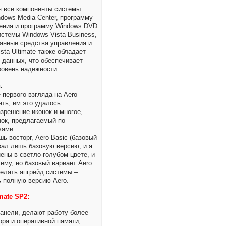
я все компоненты системы
ndows Media Center, программу
ения и программу Windows DVD
истемы Windows Vista Business,
ванные средства управления и
ta Ultimate также обладает
данных, что обеспечивает
ровень надежности.
.
е первого взгляда на Aero
ать, им это удалось.
азрешение иконок и многое,
нок, предлагаемый по
ками.
ь восторг, Aero Basic (базовый
вал лишь базовую версию, и я
ены в светло-голубом цвете, и
му, но базовый вариант Aero
делать апгрейд системы –
ь полную версию Aero.
mate SP2:
панели, делают работу более
ора и оперативной памяти,