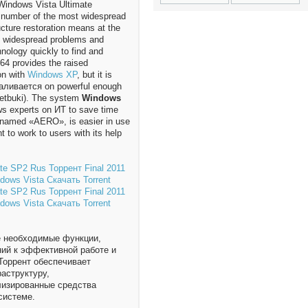
Windows Vista Ultimate
 a number of the most widespread
cture restoration means at the
st widespread problems and
hnology quickly to find and
64 provides the raised
on with
Windows XP
, but it is
наливается on powerful enough
 Netbuki). The system
Windows
ws experts on ИТ to save time
-named «AERO», is easier in use
 to work to users with its help
 необходимые функции,
ний к эффективной работе и
 Торрент обеспечивает
аструктуру,
лизированные средства
системе.