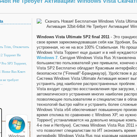
-64bit Не Требует Активации! Windows Vista Скачат
ta
Windows Vista Ultimate SP2 final 2011
- Это грандио
свое время зарекомендовавшая себя как Удобная, Б
ить Trim, Отключить
устроенная, но не на все 100% Стабильная. Но прош
Windows Vista Торрент еще дышит и в ней нуждаются
12 Торрент Не
Windows 7
. Сегодня Windows Vista Rus Установлена 
большинство пользователей уже привыкли, конечно 
 Pro SP3 Торрент,
Vista SP2 Бесплатно обладает Красивым интерфейс
11 Home Rus Ключ
безопасности ("Firewall"-Брандмауэр), Удобством в 
Система Windows Vista Ultimate Активация может вы
я не требует
устранять ряд наиболее распространенных проблем.
..
Vista входит средство восстановления при загрузке,
автоматического устранения многих наиболее распр
позволяющее пользователям и специалистам в обл
технологий быстро найти и устранить более сложные
Windows Vista x64 обеспечивает повышенную произв
время отклика по сравнению с Windows XP, но нужно 
Торрент[ устаналивается на довольно мощные компью
4-е пни и Нетбуки). Система Windows Vista Rus 2011
что позволяет специалистам по ИТ экономить время
интерфейс Windows Vista Rus под кодовым названи