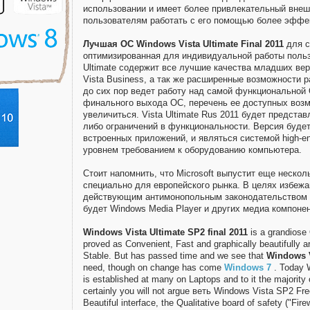
использовании и имеет более привлекательный внеш
пользователям работать с его помощью более эффе
Лучшая ОС Windows Vista Ultimate Final 2011
для с
оптимизированная для индивидуальной работы польз
Ultimate содержит все лучшие качества младших вер
Vista Business, а так же расширенные возможности р
до сих пор ведет работу над самой функциональной 
финального выхода ОС, перечень ее доступных воз
увеличиться. Vista Ultimate Rus 2011 будет предста
либо ограничений в функциональности. Версия буде
встроенных приложений, и являться системой high-e
уровнем требованием к оборудованию компьютера.
Стоит напомнить, что Microsoft выпустит еще нескол
специально для европейского рынка. В целях избежа
действующим антимонопольным законодательством в
будет Windows Media Player и других медиа компонен
Windows Vista Ultimate SP2 final 2011
is a grandiose
proved as Convenient, Fast and graphically beautifully a
Stable. But has passed time and we see that
Windows V
need, though on change has come
Windows 7
. Today 
is established at many on Laptops and to it the majority
certainly you will not argue веть Windows Vista SP2 Fr
Beautiful interface, the Qualitative board of safety ("Firew