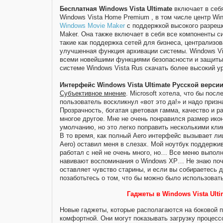
Бесплатная Windows Vista Ultimate
включает в себ
Windows Vista Home Premium , в том числе центр Wi
Windows Movie Maker
с поддержкой высокого разреш
Maker. Она также включает в себя все компоненты с
такие как поддержка сетей для бизнеса, централизо
улучшенная функция архивации системы. Windows Vis
всеми новейшими функциями безопасности и защиты 
системе Windows Vista Rus скачать более высокий у
Интерфейс Windows Vista Ultimate Русской версии
Субъективное мнение
. Microsoft хотела, что бы посл
пользователь воскликнул «вот это да!» и надо призн
Прозрачность, богатая цветовая гамма, качество и р
многое другое. Мне не очень понравился размер ико
умолчанию, но это легко поправить несколькими кли
В то время, как полный Aero интерфейс вызывает лиш
Aero) оставил меня в слезах. Мой ноутбук поддержи
работал с ней не очень много, но… Все меню выполн
навивают воспоминания о Windows ХР… Не знаю поче
оставляет чувство старины, и если вы собираетесь 
позаботьтесь о том, что бы можно было использоват
Гаджеты в Windows Vista Ulti
Новые гаджеты, которые располагаются на боковой 
комфортной. Они могут показывать загрузку процесс