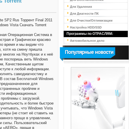
ь Torrent
Для Удаления
Для Диагности ПК
Для Очистки/Оптимизации
Настройка HDD/SSD
Программы по ОТРАСЛЯМ:
зная Операционная Система в
ыстрая и Графически красиво
Автомобильное дело
ло время и мы видим что
, хотя на смену пришла
у многих на Ноутбуках и к неё
не поспоришь веть Windows
ом, Качественным щитом
доступе к любой информации.
полнять самодиагностику и
 В состав Бесплатной Windows
 предназначенное для
остраненных проблем и
асти информационных
 проблемы с загрузкой.
одительность и более быстрое
учитывать, что Windows Vista
теры (не стоит её ставить на
 намного проще в управлении,
 и силы. Пользовательский
ем «AERO», проще в