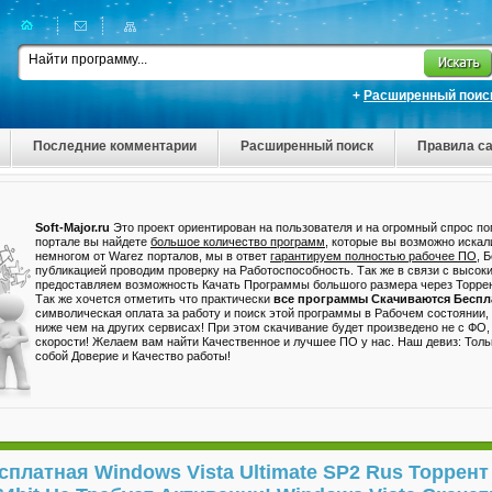
+
Расширенный поис
Последние комментарии
Расширенный поиск
Правила са
Soft-Major.ru
Это проект ориентирован на пользователя и на огромный спрос п
портале вы найдете
большое количество программ
, которые вы возможно искал
немногом от Warez порталов, мы в ответ
гарантируем полностью рабочее ПО
, 
публикацией проводим проверку на Работоспособность. Так же в связи с высок
предоставляем возможность Качать Программы большого размера через Торрен
Так же хочется отметить что практически
все программы Скачиваются Беспл
символическая оплата за работу и поиск этой программы в Рабочем состоянии,
ниже чем на других сервисах! При этом скачивание будет произведено не с ФО
скорости! Желаем вам найти Качественное и лучшее ПО у нас. Наш девиз: Толь
собой Доверие и Качество работы!
сплатная Windows Vista Ultimate SP2 Rus Торрент 