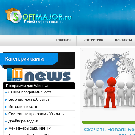
Главная
Статистика
Контакты
Программы для Windows
Общие программы/Софт
Безопастность/Antivirus
Интернет и сети
Системные программы/Утилиты
Драйвера/Кодеки
Менеджеры закачки/FTP
Скачать Новая! Бе