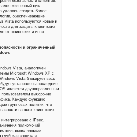
овня безопасности клиентов.
вался жизненный цикл
го удалось создать более
ологии, обеспечивающие
s Vista используются новые и
ности для защиты клиентских
ле от шпионских и иных
зопасности и ограниченный
ndows
ndows Vista, аналогичен
темы Microsoft Windows XP с
Windows Vista блокирует весь
е будут установлены последние
 OS является двунаправленным
т пользователям выборочно
рафика. Каждую функцию
щью групповых политик, что
пасности на всех клиентских
интегрировано с IPsec.
раничения полномочий
ействия, выполняемые
 глубокая защита и