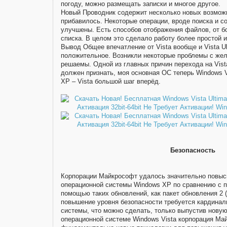
погоду, можно размещать записки и многое другое.
Новый Проводник содержит несколько новых возможн
прибавилось. Некоторые операции, вроде поиска и с
улучшены. Есть способов отображения файлов, от бо
списка. В целом это сделало работу более простой 
Вывод Общее впечатление от Vista вообще и Vista Ul
положительное. Возникли некоторые проблемы с жел
решаемы. Одной из главных причин перехода на Vist
должен признать, моя основная ОС теперь Windows V
XP – Vista большой шаг вперёд.
Безопасность
Корпорации Майкрософт удалось значительно повыс
операционной системы Windows XP по сравнению с п
помощью таких обновлений, как пакет обновления 2 
повышение уровня безопасности требуется кардинал
системы, что можно сделать, только выпустив нову
операционной системе Windows Vista корпорация Ма