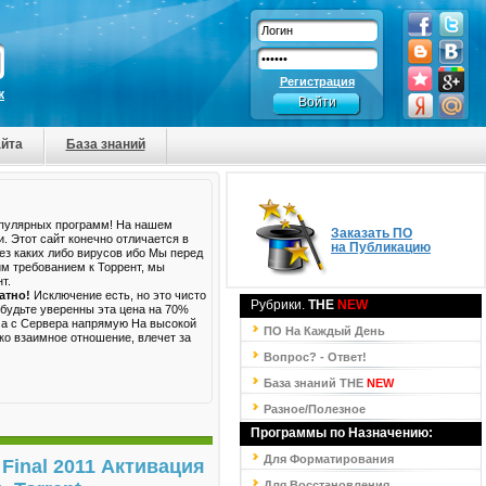
Регистрация
к
йта
База знаний
опулярных программ! На нашем
Заказать ПО
и. Этот сайт конечно отличается в
на Публикацию
Без каких либо вирусов ибо Мы перед
им требованием к Торрент, мы
т.
атно!
Исключение есть, но это чисто
Рубрики.
THE
NEW
 будьте уверенны эта цена на 70%
, а с Сервера напрямую На высокой
ПО На Каждый День
ко взаимное отношение, влечет за
Вопрос? - Ответ!
База знаний
THE
NEW
Разное/Полезное
Программы по Назначению:
Для Форматирования
Final 2011 Активация
Для Восстановления