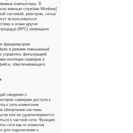
звимые компьютеры. В
ески важным службам Windows[
ой системой, реестром, сетью
огут использоваться
стему и атаки других
процедур (RPC) запрещено
ние брандмауэром
dows в режиме повышенной
но управлять фильтрацией
ами изоляции серверов и
фейса, обеспечивающего
и
щий сведения о
ьютеров серверам доступа к
па к сети клиентские
ые обновления системы
русов или не удовлетворяются
иться к частной сети. Функцию
ты сети как от клиентов
их для подключения к