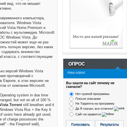
ний вид, что не мешает
ктивно.
овременного компьютера,
ователя. Windows Vista
сий Vista Home Premium и
аботы с мультимедиа. Microsoft
ОС Windows Vista. До
можностей может еще не раз
влять полную версию, без каких
т содержать множество
nd класса, с соответствующим
ько версий Windows Vista
Наш опрос
ния противоречий с
 Европе, в этих версиях не
Вы зашли на сайт почему не
тов от компании Microsoft.
скачали?
Нет нужной программы
 Operating system in due time
Плохое описание
rranged, but not on all of 100 %
Не Торрента на программу
ista Torrent
still breathes and it
Да Я скачал, все отлично!
Windows Vista Rus + the Key It
 of users have already got used,
Сайт не нравится
ee of charge possesses the
all" - the Fireproof wall),
Голосовать
Результаты