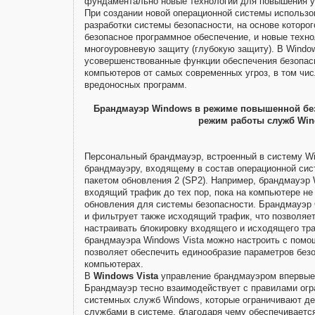
фундаментально новые технологии для повышения ур
При создании новой операционной системы использо
разработки системы безопасности, на основе которо
безопасное программное обеспечение, и новые техн
многоуровневую защиту (глубокую защиту). В Window
усовершенствованные функции обеспечения безопас
компьютеров от самых современных угроз, в том чис
вредоносных программ.
Брандмауэр Windows в режиме повышенной бе
режим работы служб Wi
Персональный брандмауэр, встроенный в систему Wi
брандмауэру, входящему в состав операционной сис
пакетом обновления 2 (SP2). Например, брандмауэр 
входящий трафик до тех пор, пока на компьютере н
обновления для системы безопасности. Брандмауэр
и фильтрует также исходящий трафик, что позволяе
настраивать блокировку входящего и исходящего т
брандмауэра Windows Vista можно настроить с помо
позволяет обеспечить единообразие параметров безо
компьютерах.
В
Windows Vista
управление брандмауэром впервые 
Брандмауэр тесно взаимодействует с правилами ог
системных служб Windows, которые ограничивают д
службами в системе, благодаря чему обеспечивается