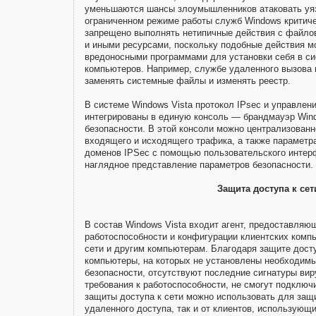
уменьшаются шансы злоумышленников атаковать уя
ограниченном режиме работы служб Windows критич
запрещено выполнять нетипичные действия с файлов
и иными ресурсами, поскольку подобные действия м
вредоносными программами для установки себя в си
компьютеров. Например, службе удаленного вызова 
заменять системные файлы и изменять реестр.
В системе Windows Vista протокол IPsec и управле
интегрированы в единую консоль — брандмауэр Win
безопасности. В этой консоли можно централизован
входящего и исходящего трафика, а также параметр
доменов IPSec с помощью пользовательского интер
наглядное представление параметров безопасности.
Защита доступа к сет
В состав Windows Vista входит агент, предоставляю
работоспособности и конфигурации клиентских комп
сети и другим компьютерам. Благодаря защите досту
компьютеры, на которых не установлены необходим
безопасности, отсутствуют последние сигнатуры ви
требования к работоспособности, не смогут подключ
защиты доступа к сети можно использовать для защи
удаленного доступа, так и от клиентов, использующ