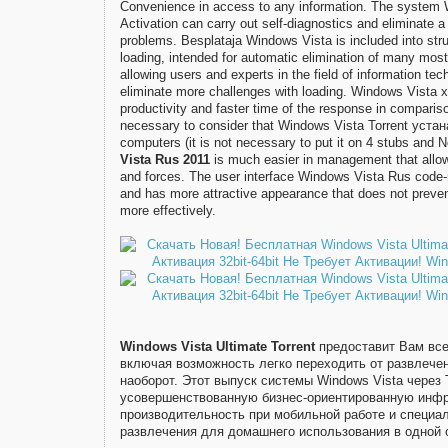
Convenience in access to any information. The system 
Activation can carry out self-diagnostics and eliminate
problems. Besplataja Windows Vista is included into stru
loading, intended for automatic elimination of many mo
allowing users and experts in the field of information tec
eliminate more challenges with loading. Windows Vista x
productivity and faster time of the response in comparis
necessary to consider that Windows Vista Torrent уста
computers (it is not necessary to put it on 4 stubs and
Vista Rus 2011
is much easier in management that allo
and forces. The user interface Windows Vista Rus code
and has more attractive appearance that does not prevent
more effectively.
Windows Vista Ultimate Torrent
предоставит Вам все
включая возможность легко переходить от развлече
наоборот. Этот выпуск системы Windows Vista через
усовершенствованную бизнес-ориентированную инфр
производительность при мобильной работе и специа
развлечения для домашнего использования в одной 