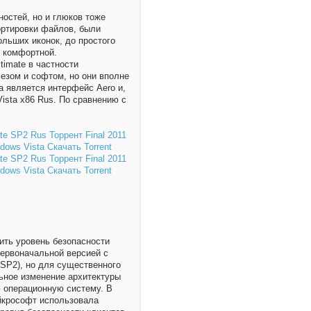
остей, но и глюков тоже
ортировки файлов, были
льших иконок, до простого
и комфортной.
timate в частности
езом и софтом, но они вполне
a является интерфейс Aero и,
ista x86 Rus. По сравнению с
ить уровень безопасности
ервоначальной версией с
(SP2), но для существенного
ьное изменение архитектуры
ю операционную систему. В
йкрософт использовала