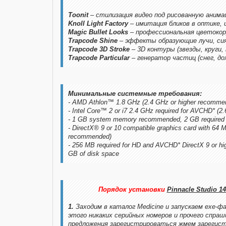
Toonit
– стилизация видео под рисованную анима
Knoll Light Factory
– имитация бликов в оптике, 
Magic Bullet Looks
– профессиональная цветокор
Trapcode Shine
– эффекты образующие лучи, сия
Trapcode 3D Stroke
– 3D контуры (звезды, круги, 
Trapcode Particular
– генератор частиц (снег, дож
Минимальные системные требования:
- AMD Athlon™ 1.8 GHz (2.4 GHz or higher recomme
- Intel Core™ 2 or i7 2.4 GHz required for AVCHD* (
- 1 GB system memory recommended, 2 GB required
- DirectX® 9 or 10 compatible graphics card with 64 
recommended)
- 256 MB required for HD and AVCHD* DirectX 9 or hi
GB of disk space
Порядок установки
Pinnacle Studio 1
1.
Заходим в каталог Medicine и запускаем exe-фа
этого никаких серийных номеров и прочего спра
предложения зарегистрироваться жмем зарегист