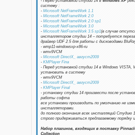
- Перед установкой студии 14 в
Windows XP
рек
систему :
-
Microsoft NetFrameWork 1.1
-
Microsoft NetFrameWork 2.0
-
Microsoft NetFrameWork 2.0 sp1
-
Microsoft NetFrameWork 3.0
-
Microsoft NetFrameWork 3.5 sp1
(в случае отсут
инсталлятором студии 14 – потребуется переза
драйвер UDF 2.5 для работы с дисководами BluRa
- wmp11-windowsxp-x86-ru
- wmv9VCM
-
Microsoft DirectX_ август2009
-
KMPlayer Fina
- Перед установкой студии 14 в Windows VISTA, 
установить в систему
- wmv9VCM
-
Microsoft DirectX_ август2009
-
KMPlayer Final
- установку студии 14 произвести после установ
работы софта
все установки производить по умолчанию не изм
инсталляторами.
до полного окончания всех инсталляций Студию 
строго придерживаться предлагаемому порядку 
Набор плагинов, входящих в поставку Pinnacle 
Collection