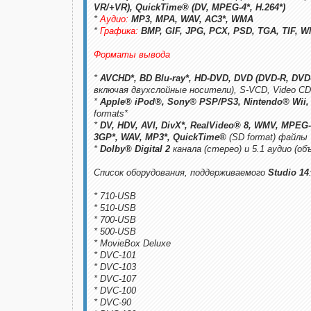
VR/+VR), QuickTime® (DV, MPEG-4*, H.264*)
*
Аудио:
MP3, MPA, WAV, AC3*, WMA
*
Графика:
BMP, GIF, JPG, PCX, PSD, TGA, TIF, 
Форматы вывода
*
AVCHD*, BD Blu-ray*, HD-DVD, DVD (DVD-R, D
включая двухслойные носители), S-VCD, Video CD
*
Apple® iPod®, Sony® PSP/PS3, Nintendo® Wii,
formats*
*
DV, HDV, AVI, DivX*, RealVideo® 8, WMV, MPEG-
3GP*, WAV, MP3*, QuickTime®
(SD format) файлы
*
Dolby® Digital 2
канала (стерео) и 5.1 аудио (об
Список оборудования, поддерживаемого
Studio 14
* 710-USB
* 510-USB
* 700-USB
* 500-USB
* MovieBox Deluxe
* DVC-101
* DVC-103
* DVC-107
* DVC-100
* DVC-90