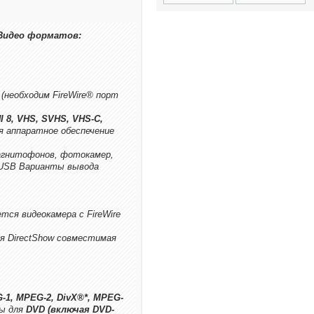
Видео форматов:
(необходим FireWire® порт
I 8, VHS, SVHS, VHS-C,
я аппаратное обеспечение
магнитофонов, фотокамер,
 USB Варианты вывода
ся видеокамера с FireWire
я DirectShow совместимая
G-1, MPEG-2, DivX®*, MPEG-
ы для
DVD (включая DVD-