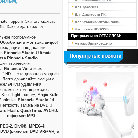
 фильм,
Для Удаления
Для Диагности ПК
Для Очистки/Оптимизации
Настройка HDD/SSD
Программы по ОТРАСЛЯМ:
льное программное
Обработки и монтажа видео
!
Автомобильное дело
находящихся под вашим
ью
Pinnacle Studio Ultimate
ства
Pinnacle Studio
.
ашим творческим
d, Nintendo Wii
и всех
o™ HD
— это довольно мощная
. Легко добавляйте эмоции с
еселья или удивления,
онтажных тем, переходов,
noll Light Factory, Magic Bullet
articular.
Pinnacle Studio 14
 четкости, запись на DVD и
те Flash, QuickTime, AVCHD,
ук — в
формат MP3
.
MPEG-2, DivX®, MPEG-4,
DVD (включая DVD-VR/+VR) и