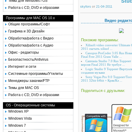
Stud
Темы для Windows / OS
skyfors
от
21-04-2011
Работа с CD, DVD и образами
Программы для MAC OS 10.x
Видео редакт
Общие программы/Софт
Графика и 3D Дизайн
Обработка/работа с Видео
Похожие программы:
Обработка/работа с Аудио
Xilisoft video converter Ultimate
2011 скачать xilisof ...
Офис - редакторы
Canopus ProCoder 3.05 Rus Нова
Final Free 2011 Grass Valle ...
Безопастность/Antivirus
Camtasia Studio 7.0 Rus Торрент
версия Final 2011 Не требуе ...
Интернет и сети
Logic Studio 9 Торрент Виртуал
создания музыки
Системные программы/Утилиты
Sony Vegas Pro 9.0 Торрент/Torr
Менеджеры закачки/FTP
2011 32bit 64bit + Кряк/Кл ...
Темы для MAC OS
Поделиться с друзьями:
Работа с CD, DVD и образами
OS - Операционные системы
Windows XP
Windows Vista
Windows 7