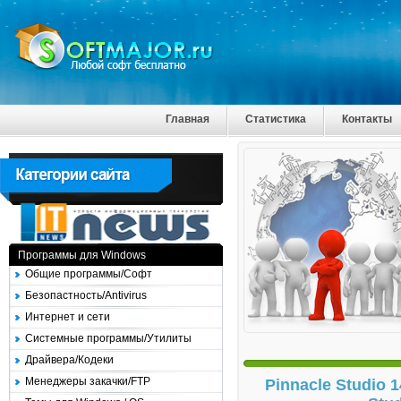
Главная
Статистика
Контакты
Программы для Windows
Общие программы/Софт
Безопастность/Antivirus
Интернет и сети
Системные программы/Утилиты
Драйвера/Кодеки
Менеджеры закачки/FTP
Pinnacle Studio 