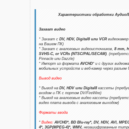
Характеристики обработки Аудио/
Захват видео
* Захват с
DV, HDV, Digital8 или VCR
видеокамер 
на Вашем ПК)
* Захват с аналоговых видеоисточников,
8 mm, H
SVHS-C, or VCRs (NTSC/PAL/SECAM)
. (требуетс
Pinnacle или Dazzle)
* Импорт из формата
AVCHD
* и с других видео
мобильных устройств и веб-камер через разъем
Вывод видео
* Вывод на
DV, HDV или Digital8
кассеты (требует
входом и ПК с портом DV/FireWire)
* Вывод на аналоговые видео кассеты (требуетс
видео плата вывода с аналоговым выходом)
Форматы ввода
*
Видео:
AVCHD*, BD Blu-ray*, DV, HDV, AVI, MPE
4*, 3GP(MPEG-4)*, WMV,
незашифрованные титр