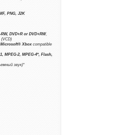
WMF, PNG, J2K
VD-RW, DVD+R or DVD+RW
,
 (VCD)
 Microsoft® Xbox
compatible
1, MPEG-2, MPEG-4*, Flash,
ъемный звук)*
: