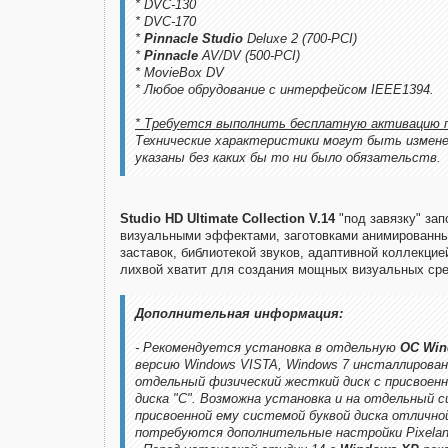
* DVC-130
* DVC-170
*
Pinnacle Studio
Deluxe 2 (700-PCI)
*
Pinnacle
AV/DV (500-PCI)
* MovieBox DV
* Любое обрудование с интерфейсом IEEE1394.
* Требуется выполнить бесплатную активацию 
Технические характеристики могут быть измене
указаны без каких бы то ни было обязательств.
Studio HD Ultimate Collection V.14
"под завязку" за
визуальными эффектами, заготовками анимированны
заставок, библиотекой звуков, адаптивной коллекцие
лихвой хватит для создания мощных визуальных сре
Дополнительная информация:
- Рекомендуется установка в отдельную
OC Win
версию Windows VISTA, Windows 7 инсталлиров
отдельный физический жесткий диск с присвоенн
диска "С". Возможна установка и на отдельный 
присвоенной ему системой буквой диска отличной
потребуются дополнительные настройки Pixelan 