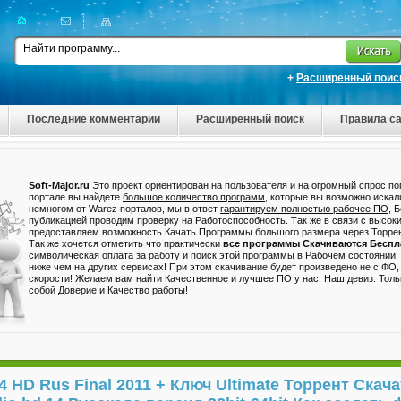
+
Расширенный поис
Последние комментарии
Расширенный поиск
Правила са
Soft-Major.ru
Это проект ориентирован на пользователя и на огромный спрос п
портале вы найдете
большое количество программ
, которые вы возможно искал
немногом от Warez порталов, мы в ответ
гарантируем полностью рабочее ПО
, 
публикацией проводим проверку на Работоспособность. Так же в связи с высок
предоставляем возможность Качать Программы большого размера через Торрен
Так же хочется отметить что практически
все программы Скачиваются Беспл
символическая оплата за работу и поиск этой программы в Рабочем состоянии,
ниже чем на других сервисах! При этом скачивание будет произведено не с ФО
скорости! Желаем вам найти Качественное и лучшее ПО у нас. Наш девиз: Толь
собой Доверие и Качество работы!
14 HD Rus Final 2011 + Ключ Ultimate Торрент Скача