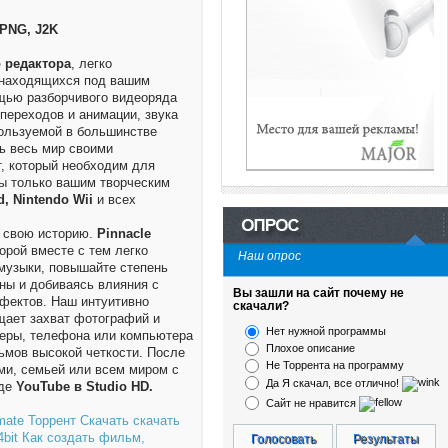
 PNG, J2K
 редактора
, легко
 находящихся под вашим
щью разборчивого видеоряда
переходов и анимации, звука
пользуемой в большинстве
ь весь мир своими
, который необходим для
ы только вашим творческим
d, Nintendo Wii
и всех
ь свою историю.
Pinnacle
рой вместе с тем легко
Наш опрос
музыки, повышайте степень
ны и добиваясь влияния с
Вы зашли на сайт почему не
фектов. Наш интуитивно
скачали?
щает захват фотографий и
Нет нужной программы
еры, телефона или компьютера
Плохое описание
ьмов высокой четкости. После
Не Торрента на программу
ми, семьей или всем миром с
Да Я скачал, все отлично!
оде
YouTube в Studio HD.
Сайт не нравится
Голосовать
Результаты