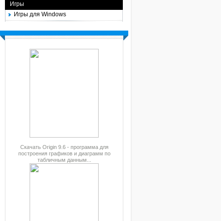
Игры
Игры для Windows
Скачать Origin 9.6 - программа для
построения графиков и диаграмм по
табличным данным...