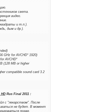
цию.
источников света.
рекция видео.
ние.
квадраты и т.п.).
дь, дым и др.).
nded)
2.66 GHz for AVCHD* 1920)
 for AVCHD*
MB (128 MB or higher
gher compatible sound card 3.2
4 HD
Rus Final 2011 :
йл с "лекарством". После
шиваться не будет. В момент
рироваться позже.