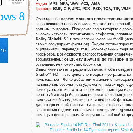
Аудио:
MP3, MPA, WAV, AC3, WMA
Графика:
BMP, GIF, JPG, PCX, PSD, TGA, TIF, WMF,
Обновленная
версия мощного профессионального
выполняющего невообразимое множество операций,
полным контролем. Поведайте свою историю с помо
высокой четкости, потрясающих эффектов, плавных 
Dolby Digital® 5.1
и технологии компании Avid® (ис
самых популярных фильмов). Будьте готовы поразит
ощущениями, переведя их в широкоэкранный формат
просмотра. Возможности распространения ограничен
воображением:
от Blu-ray и AVCHD до YouTube, iPo
остальных неупомянутых форматов.
Выполните захват и редактирование, чтобы поведат
Studio™ HD
— это довольно мощная программа, кото
пользоваться. Легко добавляйте эмоции с помощью 
напряжения, веселья или удивления, редактируя сце
помощью монтажных тем, переходов, анимации и эф
понятный интерфейс на основе перетаскивания упро
видеозаписей с видеокамеры или цифровой фотокам
для создания собственных высококачественных фил
завершения поделитесь своими шедеврами с друзья
помощью функции прямой загрузки на веб-сайты вр