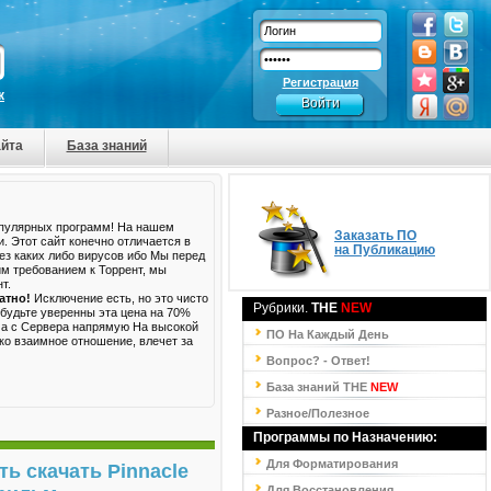
Регистрация
к
йта
База знаний
опулярных программ! На нашем
Заказать ПО
и. Этот сайт конечно отличается в
на Публикацию
Без каких либо вирусов ибо Мы перед
им требованием к Торрент, мы
т.
атно!
Исключение есть, но это чисто
Рубрики.
THE
NEW
 будьте уверенны эта цена на 70%
, а с Сервера напрямую На высокой
ПО На Каждый День
ко взаимное отношение, влечет за
Вопрос? - Ответ!
База знаний
THE
NEW
Разное/Полезное
Программы по Назначению:
Для Форматирования
ть скачать Pinnacle
Для Восстановления