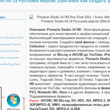
io hd 14 Русскаяа версия 32bit-64bit Как создать
оры
Описание:
Pinnacle Studio 14 HD
- Многофункциона
обеспечение для качественной и профессиональный
 6.0.3 Rus Ключ Final
Выполняющий невообразимое множество операций, 
полным контролем. Создайте
свой фильм
с помощ
я версия! Скачать
Collection
- самого продвинутого продукта из семей
Возможности распространения ограничены только в
 Скачать Русская
воображением:
от Blu-ray и AVCHD до YouTube, iPo
ьную студия для
остальных неупомянутых форматов.
Pinnacle Studi
программа, которой вместе с тем легко пользоваться
ent Rus/Eng Final
помощью музыки, повышайте степень напряжения, в
редактируя сцены и добиваясь влияния с помощью м
анимации и эффектов. В него входят плагины: Toonit, K
Looks, Trapcode Shine, Trapcode 3D Stroke, Trapcode P
HD
выполняет : редактирование аудио/видео высокой
загрузка на YouTube, экспортируйте фильмы
в форма
PS3, Nintendo Wii, Xbox
и в других форматах, а зв
Поддерживаемые форматы :
Видео:
AVCHD, BD Blu-ray, DV, HDV, AVI, MPEG-1, 
3GP(MPEG-4), WMV, незашифрованные титры для 
QuickTime® (DV, MPEG-4, H.264)